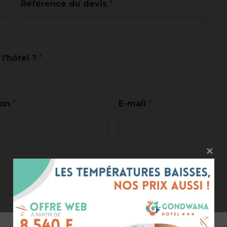
Référence du devis
*
l'hôtel ?
*
ion
*
E-mail
*