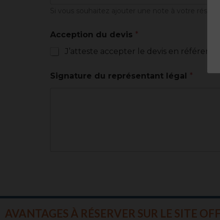
Si vous souhaitez ajouter une note à votre réserva
Acception du devis
*
J’atteste accepter le devis en référence
Signature du représentant légal
*
AVANTAGES À RÉSERVER SUR LE SITE OFF