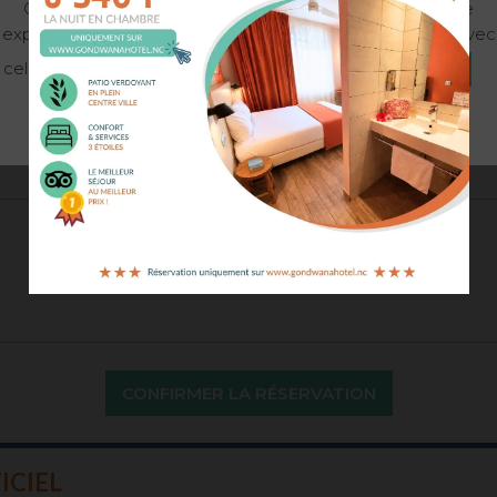
Ce site internet utilise des cookies pour améliorer votre
tion.
expérience. Nous supposerons que vous êtes d'accord avec
cela, mais vous pouvez refuser.
Paramétrages cookies
 sans réserve et avoir consulté les
Conditions Générales
ACCEPTER
REFUSER
En savoir +
CONFIRMER LA RÉSERVATION
ICIEL