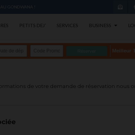
S AU GONDWANA !
RES
PETITS DEJ’
SERVICES
BUSINESS
LO
Meilleur 
nformations de votre demande de réservation nous on
ociée