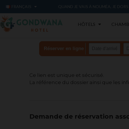
FRANÇAIS
QUAND JE VAIS À NOUMÉA, JE DOR
HÔTELS
CHAMB
Réserver en ligne
Ce lien est unique et sécurisé.
La référence du dossier ainsi que les i
r
é
s
e
Demande de réservation ass
r
v
a