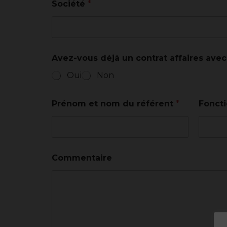
Société
*
t
i
o
n
C
o
Avez-vous déjà un contrat affaires avec 
m
m
Oui
Non
e
n
t
Prénom et nom du référent
*
Fonct
a
i
r
e
d
Commentaire
u